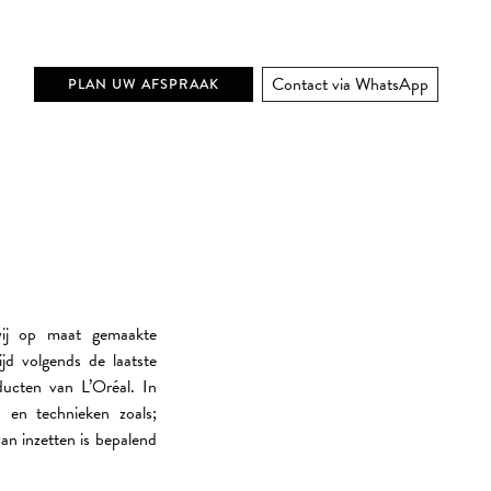
Contact via WhatsApp
PLAN UW AFSPRAAK
wij op maat gemaakte
ijd volgends de laatste
ucten van L’Oréal. In
n en technieken zoals;
van inzetten is bepalend