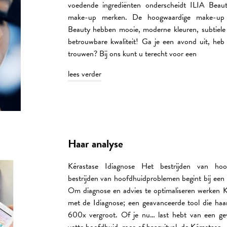
voedende ingrediënten onderscheidt ILIA Beau
make-up merken. De hoogwaardige make-up
Beauty hebben mooie, moderne kleuren, subtiele
betrouwbare kwaliteit! Ga je een avond uit, heb 
trouwen? Bij ons kunt u terecht voor een
lees verder
Haar analyse
Kérastase Idiagnose Het bestrijden van ho
bestrijden van hoofdhuidproblemen begint bij een 
Om diagnose en advies te optimaliseren werken Ke
met de Idiagnose; een geavanceerde tool die haa
600x vergroot. Of je nu… last hebt van een gev
vette hoofdhuid, roos of haaruitval, de Kérastase