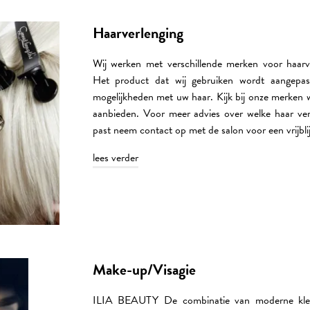
ONZE MERKEN
Overzicht
Haarverlenging
Haar analyse
Overzicht
NIEUWS
Ritueelbehandelingen
FOTOGALERIJ
L’Oréal
Wij werken met verschillende merken voor haarve
Het product dat wij gebruiken wordt aangep
Instagram
Kérastase
Kleuren
HCF
mogelijkheden met uw haar. Kijk bij onze merken 
aanbieden. Voor meer advies over welke haar verl
Haarverlenging
Shu Uemura
HCF 2018
PRIJZEN
Facebook
past neem contact op met de salon voor een vrijbli
Make-up/Visagie
HCF 2017
O&M
lees verder
OVER ONS
DEPOT
CONTACT
Olaplex
VACATURES
ILIA Beauty
Humanohair
Make-up/Visagie
ILIA BEAUTY De combinatie van moderne kle