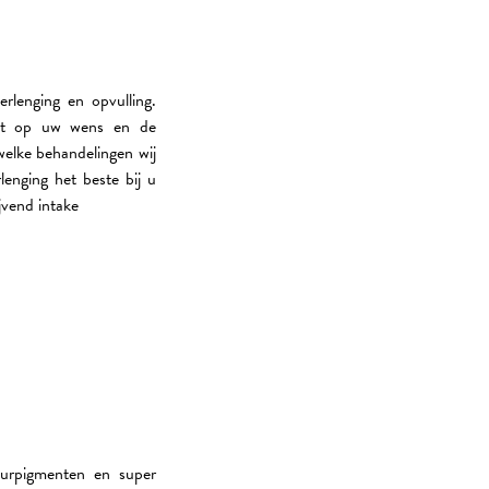
rlenging en opvulling.
ast op uw wens en de
welke behandelingen wij
enging het beste bij u
jvend intake
urpigmenten en super