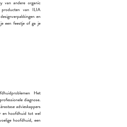
ty van andere organic
 producten van ILIA
 designverpakkingen en
je een feestje of ga je
ofdhuidproblemen Het
professionele diagnose.
́rastase advieskappers
r en hoofdhuid tot wel
oelige hoofdhuid, een