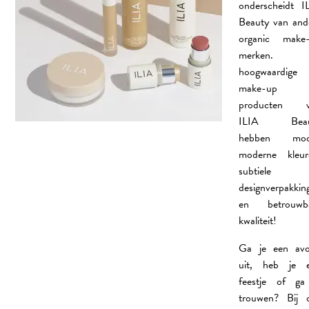
onderscheidt I
VACATURES
Beauty van and
ILIA Beauty
organic make
Humanohair
merken. 
hoogwaardige
make-up
producten v
ILIA Beau
hebben mooi
moderne kleur
subtiele
designverpakkin
en betrouwb
kwaliteit!
Ga je een av
uit, heb je 
feestje of ga
trouwen? Bij 