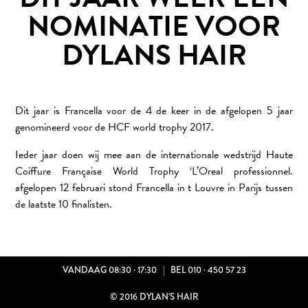
NOMINATIE VOOR
DYLANS HAIR
Dit jaar is Francella voor de 4 de keer in de afgelopen 5 jaar
genomineerd voor de HCF world trophy 2017.
Ieder jaar doen wij mee aan de internationale wedstrijd Haute
Coiffure Française World Trophy ‘L’Oreal professionnel.
afgelopen 12 februari stond Francella in t Louvre in Parijs tussen
de laatste 10 finalisten.
R ONS
TACT
VANDAAG 08:30 · 17:30
|
BEL 010 · 450 57 23
ATURES
© 2016 DYLAN'S HAIR