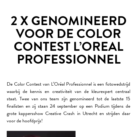
2 X GENOMINEERD
VOOR DE COLOR
CONTEST L’OREAL
PROFESSIONNEL
De Color Contest van L’Oréal Professionnel is een fotowedstrijd
waarbij de kennis en creativiteit van de kleurexpert centraal
staat. Twee van ons team zijn genomineerd tot de laatste 15
finalisten en zij staan 24 september op een Podium tijdens de
grote kappersshow Creative Crash in Utrecht en strijden daar
voor de hoofdprijs!