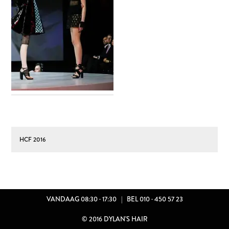
VACATURES
ILIA Beauty
Humanohair
HCF 2016
R ONS
TACT
VANDAAG 08:30 · 17:30
|
BEL 010 · 450 57 23
ATURES
© 2016 DYLAN'S HAIR