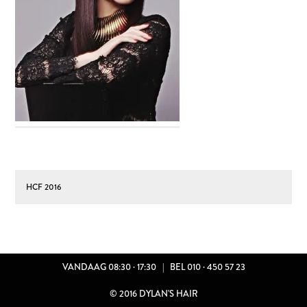
VACATURES
ILIA Beauty
Humanohair
HCF 2016
R ONS
TACT
VANDAAG 08:30 · 17:30
|
BEL 010 · 450 57 23
ATURES
© 2016 DYLAN'S HAIR