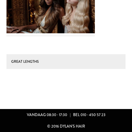
VACATURES
ILIA Beauty
Humanohair
GREAT LENGTHS
R ONS
TACT
VANDAAG 08:30 · 17:30
|
BEL 010 · 450 57 23
ATURES
© 2016 DYLAN'S HAIR